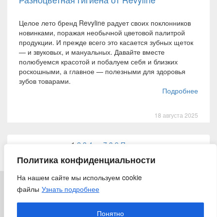
Целое лето бренд Revyline радует своих поклонников
новинками, поражая необычной цветовой палитрой
продукции. И прежде всего это касается зубных щеток
— и звуковых, и мануальных. Давайте вместе
полюбуемся красотой и побалуем себя и близких
роскошными, а главное — полезными для здоровья
зубов товарами.
Подробнее
18 августа 2025
Навигация
1
2
3
4
…
7
8
9
Позже »
по
Политика конфиденциальности
записям
На нашем сайте мы используем cookie
файлы
Узнать подробнее
© 2018 «Ирригатор.ру» — Никогда не поздно заботиться о
здоровье
Понятно