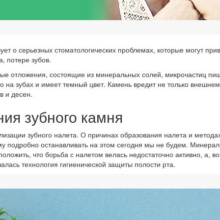
ует о серьезных стоматологических проблемах, которые могут при
, потере зубов.
ые отложения, состоящие из минеральных солей, микрочастиц пищи
о на зубах и имеет темный цвет. Камень вредит не только внешнему
в и десен.
ия зубного камня
изации зубного налета. О причинах образования налета и метода
му подробно останавливать на этом сегодня мы не будем. Минерал
оложить, что борьба с налетом велась недостаточно активно, а, в
лась технология гигиенической защиты полости рта.