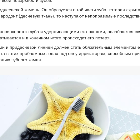
десневой камень. Он образуется в той части зуба, которая скрыта 
 пародонт (десневую ткань), то наступают непоправимые последстви
оверхностью зуба и удерживающими его тканями, ослабляется свя
атывается и в конечном итоге происходит его потеря.
и и придесневой линией должен стать обязательным элементом е
ета в этих проблемных зонах под силу ирригаторам, способным п
анию зубного камня.