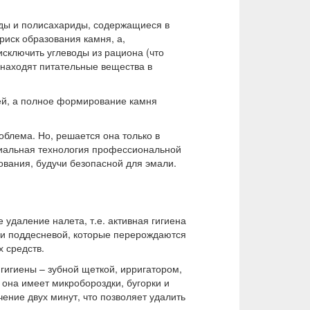
оды и полисахариды, содержащиеся в
иск образования камня, а,
исключить углеводы из рациона (что
 находят питательные вещества в
ней, а полное формирование камня
облема. Но, решается она только в
циальная технология профессиональной
ования, будучи безопасной для эмали.
удаление налета, т.е. активная гигиена
й и поддесневой, которые перерождаются
 средств.
гигиены – зубной щеткой, ирригатором,
 она имеет микробороздки, бугорки и
ение двух минут, что позволяет удалить