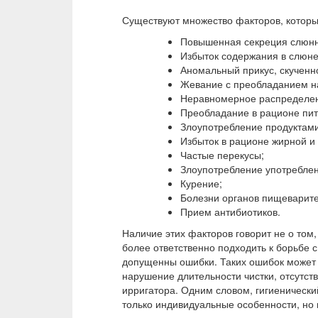
Существуют множество факторов, котор
Повышенная секреция слюнн
Избыток содержания в слюн
Аномальный прикус, скученно
Жевание с преобладанием на
Неравномерное распределени
Преобладание в рационе пит
Злоупотребление продуктами
Избыток в рационе жирной и
Частые перекусы;
Злоупотребление употребле
Курение;
Болезни органов пищеварите
Прием антибиотиков.
Наличие этих факторов говорит не о том,
более ответственно подходить к борьбе с
допущенны ошибки. Таких ошибок может 
нарушение длительности чистки, отсутс
ирригатора. Одним словом, гигиеническ
только индивидуальные особенности, но 