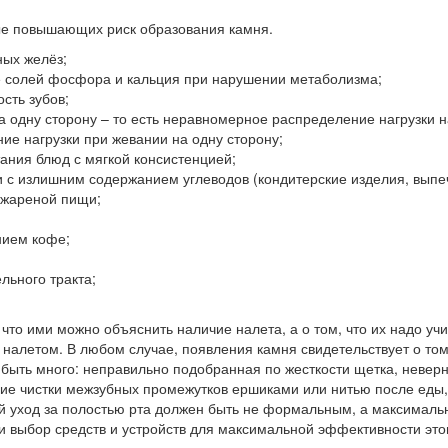
ые повышающих риск образования камня.
ых желёз;
е солей фосфора и кальция при нарушении метаболизма;
сть зубов;
 одну сторону – то есть неравномерное распределение нагрузки н
е нагрузки при жевании на одну сторону;
ания блюд с мягкой консистенцией;
 с излишним содержанием углеводов (кондитерские изделия, выпечк
 жареной пищи;
нием кофе;
льного тракта;
 что ими можно объяснить наличие налета, а о том, что их надо уч
 налетом. В любом случае, появления камня свидетельствует о том
быть много: неправильно подобранная по жесткости щетка, невер
твие чистки межзубных промежутков ершиками или нитью после ед
ий уход за полостью рта должен быть не формальным, а максимал
и выбор средств и устройств для максимальной эффективности этог