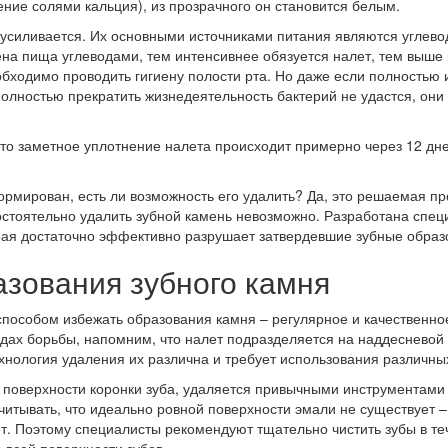
ние солями кальция), из прозрачного он становится белым.
 усиливается. Их основными источниками питания являются углев
а пища углеводами, тем интенсивнее обязуется налет, тем выше р
бходимо проводить гигиену полости рта. Но даже если полностью 
полностью прекратить жизнедеятельность бактерий не удастся, они
о, то заметное уплотнение налета происходит примерно через 12 д
ормирован, есть ли возможность его удалить? Да, это решаемая пр
остоятельно удалить зубной камень невозможно. Разработана спе
торая достаточно эффективно разрушает затвердевшие зубные образ
зования зубного камня
особом избежать образования камня – регулярное и качественное 
одах борьбы, напомним, что налет подразделяется на наддеснево
хнология удаления их различна и требует использования различных
поверхности коронки зуба, удаляется привычными инструментами 
итывать, что идеально ровной поверхности эмали не существует –
ет. Поэтому специалисты рекомендуют тщательно чистить зубы в теч
 всей поверхности зубов.