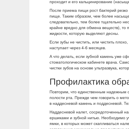
проходит и его кальцинирование (насыще
После приема пищи рост бактерий резко
пище. Таким образом, чем более насыщен
следовательно, тем более тщательно нео
крайне вредно для обмена веществ), то 
жидкости, которую выделяют десны.
Если зубы не чистить, или чистить плох
наступает через 4-6 месяцев.
А что делать, если зубной камень уже сф
стоматологическом кабинете врача. Сам
чистки зубов на основе ультразвука, ко
Профилактика обра
Повторим, что единственным надежным сп
полости рта. Прежде чем говорить о мет
в наддесневой камень и поддесневой. Те
Наддесневой налет, сосредоточенный на 
ершиками и зубной нитью. Необходимо уч
ямки, в которых может скапливаться нал
загрязнения максимально продуктивно со