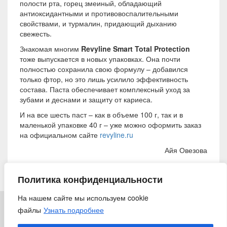
полости рта, горец змеиный, обладающий
антиоксидантными и противовоспалительными
свойствами, и турмалин, придающий дыханию
свежесть.
Знакомая многим
Revyline
Smart
Total
Protection
тоже выпускается в новых упаковках. Она почти
полностью сохранила свою формулу – добавился
только фтор, но это лишь усилило эффективность
состава. Паста обеспечивает комплексный уход за
зубами и деснами и защиту от кариеса.
И на все шесть паст – как в объеме 100 г, так и в
маленькой упаковке 40 г – уже можно оформить заказ
на официальном сайте
revyline.ru
Айя Овезова
4 октября 2024
Политика конфиденциальности
На нашем сайте мы используем cookie
файлы
Узнать подробнее
© 2018 «Ирригатор.ру» — Никогда не поздно заботиться о
здоровье