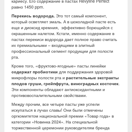
кариесу. Его содержание в пастах Revyline Perfect
равно 1450 ppm.
Перекись водорода.
Это тот самый компонент,
который осветляет эмаль. А в шоколадной пасте есть
еще и диоксид кремния, эффективно борющийся с
окрашенным налетом. Кстати, именно содержание в
пастах перекиси водорода дает полное право считать
их премиальными – входящими в элитный
профессиональный сегмент продукции для полости
рта.
Кроме того, «фруктово-ягодные» пасты линейки
содержат пробиотики
для поддержания здоровой
микрофлоры полости рта и
растительные экстракты
плодов груши, грейпфрута, виноградных косточек
.
Эти компоненты обладают антиоксидантными и
противовоспалительными свойствами.
Между прочим, все четыре пасты уже успели
искупаться в лучах славы! Они были отмечены
оргкомитетом национальной премии «Товар года» в
категории «Новинка 2024». На специальной
торжественной церемонии руководителям бренда