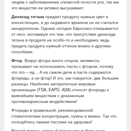
людям с заболеваниями слизистой полости рта, так как
это вещество ее активно высушивает.
Диоксид титана
придает продукту нужные цвет и
консистенцию, и до недавнего времени он не считался
канцерогеном. Однако сегодня Евросоюз отказывается
от него, мотивируя это тем, что присутствие диоксида
титана в продукте не особо-то и необходимо, ведь
придать продукту нужный оттенок можно и другими
способами.
Фтор
. Вокруг фтора много споров, активисты
призывают не использовать пасты с фтором, потому
что это – яд… А на самом деле в пасте содержатся
фториды, а не фтор! И это, как говорится, две большие
разницы. Наиболее авторитетные мировые
организации (FDA, EAPD, ADA) относят фториды к
важнейшим веществам с доказанным
противокариесным воздействием!
Фториды в правильной, рекомендованной
стоматологами концентрации, нужны и важны. Так что
пользуйтесь такими пастами на здоровье!
Второй вопрос, который встает при выборе паст –