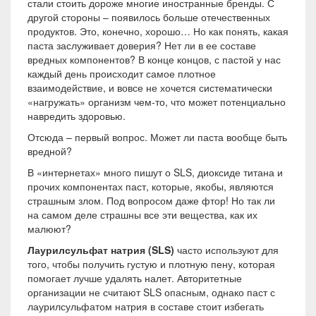
стали стоить дороже многие иностранные бренды. С
другой стороны – появилось больше отечественных
продуктов. Это, конечно, хорошо… Но как понять, какая
паста заслуживает доверия? Нет ли в ее составе
вредных компонентов? В конце концов, с пастой у нас
каждый день происходит самое плотное
взаимодействие, и вовсе не хочется систематически
«нагружать» организм чем-то, что может потенциально
навредить здоровью.
Отсюда – первый вопрос. Может ли паста вообще быть
вредной?
В «интернетах» много пишут о SLS, диоксиде титана и
прочих компонентах паст, которые, якобы, являются
страшным злом. Под вопросом даже фтор! Но так ли
на самом деле страшны все эти вещества, как их
малюют?
Лаурилсульфат натрия (
SLS
)
часто используют для
того, чтобы получить густую и плотную пену, которая
помогает лучше удалять налет. Авторитетные
организации не считают SLS опасным, однако паст с
лаурилсульфатом натрия в составе стоит избегать