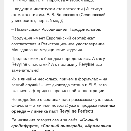
– ведущим институтом стоматологии (Институт
стоматологии им. Е. В. Боровского (Сеченовский
университет, первый мед);
– Независимой Ассоциацией Пародонтологов.
Продукция имеет Европейский сертификат
соответствия и Регистрационное удостоверение
Минздрава на медицинские изделия.
Предположим, с брендом определились. А как у
Revyline с пастами? А с пастами у Revyline все
замечательно!
Их в линейке несколько, причем в формулах – на
всякий случай! – нет диоксида титана и SLS, зато
включены фториды в правильной концентрации.
Но подробнее о составах паст расскажем чуть ниже.
Сначала – отличная новость: уже в продаже
новинка
бренда – линейка паст
Revyline
Perfect
!
Ее названия говорят сами за себя:
«Сочный
грейпфрут», «Спелый виноград», «Ароматная