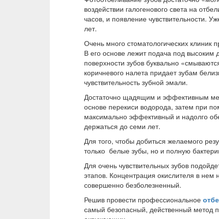
воздействии галогенового света на отбе
часов, и появление чувствительности. Уж
лет.
Очень много стоматологических клиник пр
В его основе лежит подача под высоким
поверхности зубов буквально «смываются
коричневого налета придает зубам белизн
чувствительность зубной эмали.
Достаточно щадящим и эффективным мет
основе перекиси водорода, затем при по
максимально эффективный и надолго обес
держаться до семи лет.
Для того, чтобы добиться желаемого рез
только белые зубы, но и полную бактери
Для очень чувствительных зубов подойдет
этапов. Концентрация окислителя в нем 
совершенно безболезненный.
Решив провести профессиональное
отб
самый безопасный, действенный метод п