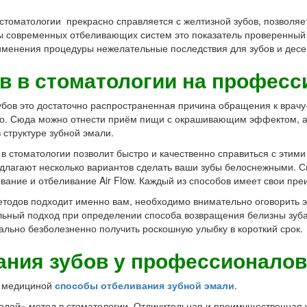
стоматологии прекрасно справляется с желтизной зубов, позволя
ты современных отбеливающих систем это показатель проверенны
рименения процедуры нежелательные последствия для зубов и десе
в в стоматологии на професс
убов это достаточно распространенная причина обращения к врачу
ого. Сюда можно отнести приём пищи с окрашивающим эффектом, а
 структуре зубной эмали.
в стоматологии позволит быстро и качественно справиться с этим
едлагают несколько вариантов сделать ваши зубы белоснежными. С
вание и отбеливание Air Flow. Каждый из способов имеет свои пре
тодов подходит именно вам, необходимо внимательно оговорить э
льный подход при определении способа возвращения белизны зуб
льно безболезненно получить роскошную улыбку в короткий срок.
ания зубов
у профессионалов
й медициной
способы отбеливания зубной эмали
.
одой» метод в стоматологии. Отличительная и преимущественная ч