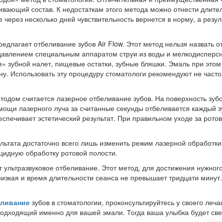
ливающий состав. К недостаткам этого метода можно отнести длите
е через несколько дней чувствительность вернется в норму, а резул
едлагает отбеливание зубов Air Flow.
Этот метод нельзя назвать 
 давлением специальным аппаратом струи из воды и мелкодисперсн
» зубной налет, пищевые остатки, зубные бляшки. Эмаль при этом ц
у. Использовать эту процедуру стоматологи рекомендуют не часто,
одом считается лазерное отбеливание зубов.
На поверхность зуб
мощи лазерного луча за считанные секунды отбеливается каждый 
печивает эстетический результат. При правильном уходе за рото
ультата достаточно всего лишь изменить режим лазерной обработки
цидную обработку ротовой полости.
 ультразвуковое отбеливание. Этот метод, для достижения нужного
низкая и время длительности сеанса не превышает тридцати мину
еливание
зубов в стоматологии, проконсультируйтесь у своего леча
одходящий именно для вашей эмали. Тогда ваша улыбка будет све