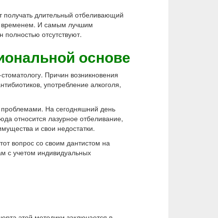
ет получать длительный отбеливающий
й временем. И самым лучшим
н полностью отсутствуют.
иональной основе
-стоматологу. Причин возникновения
нтибиотиков, употребление алкоголя,
и проблемами. На сегодняшний день
юда относится лазурное отбеливание,
имущества и свои недостатки.
тот вопрос со своим дантистом на
ам с учетом индивидуальных
ерта этой методики заключается в