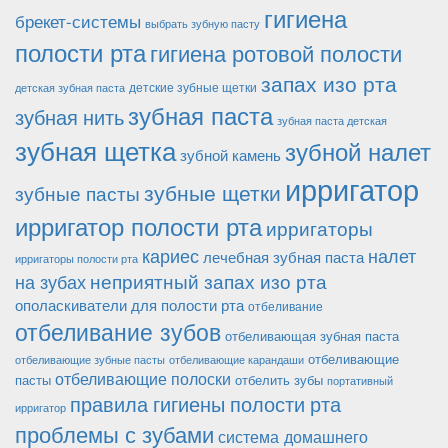
гигиена
брекет-системы
выбрать зубную пасту
полости рта
гигиена ротовой полости
запах изо рта
детские зубные щетки
детская зубная паста
зубная паста
зубная нить
зубная паста детская
зубная щетка
зубной налет
зубной камень
ирригатор
зубные щетки
зубные пасты
ирригатор полости рта
ирригаторы
кариес
налет
лечебная зубная паста
ирригаторы полости рта
неприятный запах изо рта
на зубах
ополаскиватели для полости рта
отбеливание
отбеливание зубов
отбеливающая зубная паста
отбеливающие
отбеливающие зубные пасты
отбеливающие карандаши
отбеливающие полоски
пасты
отбелить зубы
портативный
правила гигиены полости рта
ирригатор
проблемы с зубами
система домашнего