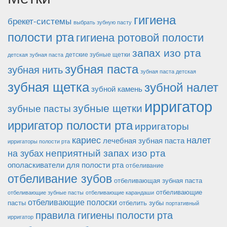
гигиена
брекет-системы
выбрать зубную пасту
полости рта
гигиена ротовой полости
запах изо рта
детские зубные щетки
детская зубная паста
зубная паста
зубная нить
зубная паста детская
зубная щетка
зубной налет
зубной камень
ирригатор
зубные щетки
зубные пасты
ирригатор полости рта
ирригаторы
кариес
налет
лечебная зубная паста
ирригаторы полости рта
неприятный запах изо рта
на зубах
ополаскиватели для полости рта
отбеливание
отбеливание зубов
отбеливающая зубная паста
отбеливающие
отбеливающие зубные пасты
отбеливающие карандаши
отбеливающие полоски
пасты
отбелить зубы
портативный
правила гигиены полости рта
ирригатор