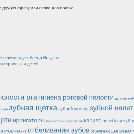
е другую фразу или слово для поиска
е рекомендует бренд Revyline
ля взрослых и детей
полости рта
гигиена ротовой полости
детская зуб
зубная щетка
зубной налет
зубной камень
тская
 рта
ирригаторы
кариес
лечебная зубн
ирригаторы полости рта
отбеливание зубов
та
отбеливающая зубная 
отбеливание