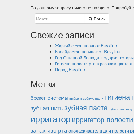
По данному запросу ничего не найдено. Попробуйт
Поиск
Свежие записи
Жаркий сезон новинок Revyline
Калейдоскоп новинок от Revyline
Год Огненной Лошади: подарки, которы
Гигиена полости рта в розовом цвете д
Парад Revyline
Метки
гигиена 
брекет-системы
выбрать зубную пасту
зубная паста
зубная нить
зубная паста де
ирригатор
ирригатор полости
запах изо рта
ополаскиватели для полости р