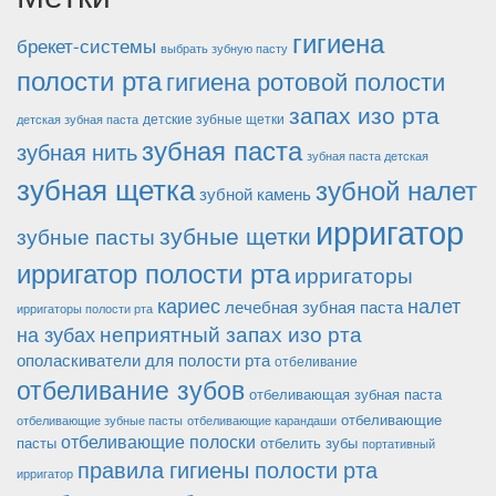
гигиена
брекет-системы
выбрать зубную пасту
полости рта
гигиена ротовой полости
запах изо рта
детские зубные щетки
детская зубная паста
зубная паста
зубная нить
зубная паста детская
зубная щетка
зубной налет
зубной камень
ирригатор
зубные щетки
зубные пасты
ирригатор полости рта
ирригаторы
кариес
налет
лечебная зубная паста
ирригаторы полости рта
неприятный запах изо рта
на зубах
ополаскиватели для полости рта
отбеливание
отбеливание зубов
отбеливающая зубная паста
отбеливающие
отбеливающие зубные пасты
отбеливающие карандаши
отбеливающие полоски
пасты
отбелить зубы
портативный
правила гигиены полости рта
ирригатор