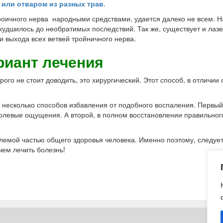
 или отваром из разных трав
.
троичного нерва народными средствами, удается далеко не всем. На
удшилось до необратимых последствий. Так же, существует и лаз
ти выхода всех ветвей тройничного нерва.
риант лечения
рого не стоит доводить, это хирургический. Этот способ, в отличии
 несколько способов избавления от подобного воспаления. Первый 
болевые ощущения. А второй, в полном восстановлении правильно
лемой частью общего здоровья человека. Именно поэтому, следуе
чем лечить болезнь!