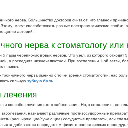
ичного нерва. Большинство докторов считают, что главной причино
Этому, могут способствовать разные посттравматические спайки, а
мещение артерий.
чного нерва к стоматологу или
5 пары черепно-мозговых нервов. Это узел, из которого отходят 3,
ной, а последняя нижнечелюстной. При воспалении 1-ой ветви, бол
еле виска.
 тройничного нерва именно с точки зрения стоматологии, нас бол
зывать сильную
зубную боль
.
ы лечения
в и способов лечения этого заболевания. Но, к сожалению, довольн
х заболевания, назначают различные противосудорожные препар
менять (расширяющие/сужающие) сосудистые препараты, или спазм
зультата добиваются посредством физиотерапевтических процедур