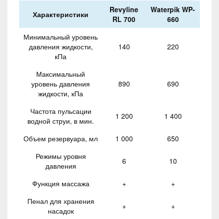
Revyline
Waterpik WP-
Характеристики
RL 700
660
Минимальный уровень
давления жидкости,
140
220
кПа
Максимальный
уровень давления
890
690
жидкости, кПа
Частота пульсации
1 200
1 400
водной струи, в мин.
Объем резервуара, мл
1 000
650
Режимы уровня
6
10
давления
Функция массажа
+
+
Пенал для хранения
+
+
насадок