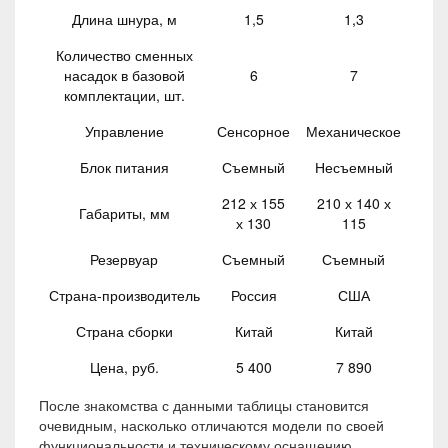
Длина шнура, м
1,5
1,3
Количество сменных
насадок в базовой
6
7
комплектации, шт.
Управление
Сенсорное
Механическое
Блок питания
Съемный
Несъемный
212 х 155
210 х 140 х
Габариты, мм
х 130
115
Резервуар
Съемный
Съемный
Страна-производитель
Россия
США
Страна сборки
Китай
Китай
Цена, руб.
5 400
7 890
После знакомства с данными таблицы становится
очевидным, насколько отличаются модели по своей
функциональности и техническому оснащению.