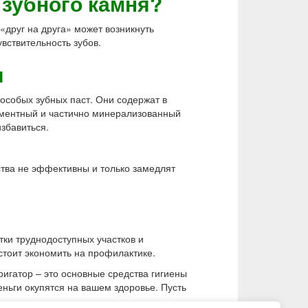
 зубного камня?
«друг на друга» может возникнуть
вствительность зубов.
я
особых зубных паст. Они содержат в
гментный и частично минерализованный
избавиться.
тва не эффективны и только замедлят
тки труднодоступных участков и
стоит экономить на профилактике.
игатор – это основные средства гигиены
ньги окупятся на вашем здоровье. Пусть