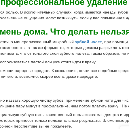
 профессиональное удаление
ся болью. В исключительных случаях, когда имеются наезды зубов 
лезненные ощущения могут возникнуть, если у вас повышенная чу
мень дома. Что делать нельз
частично минерализованный микробный
зубной налет
, при помощи 
 компоненты, а так же ферменты, которые должны разрыхлять пи
понимать, что от толстого слоя зубного налета, таким образом, не 
спользоваться пастой или уже стоит идти к врачу.
омощи народных средств. К сожалению, почти все подобные средс
ничего и, возможно, скорее всего, даже навредите.
о назвать хорошую чистку зубов, применение зубной нити для чис
 лишние пару минут в профилактике, чем потом платить врачу. Не 
циальную зубную нить, качественный ополаскиватель для рта и ирр
которых принесет только положительные результаты. Вложенные де
срочной перспективе вы не пожалеете.