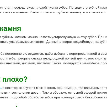
вляется последствием плохой чистки зубов. По виду это зубной нал
 из-за скопления обычного мягкого зубного налета, и постепенно
 камня
зубным камнем можно назвать ультразвуковую чистку зубов. При и
вию ультразвуковых частот. Данный аппарат воздействует на зубн
уба постоянно охлаждается, дабы избежать перегрева тканей и са
ости зуба, которые служат плодородной почвой для нового слоя з
ми щетками, дисками, пастами. Также, полируется межзубное прос
ж плохо?
ь
в некоторых случаях можно снять при помощи, так называемой тех
тствии воспалении десен. Таким образом, основной сферой приме
евает под собой обработку зубов при помощи смеси бикарбоната н