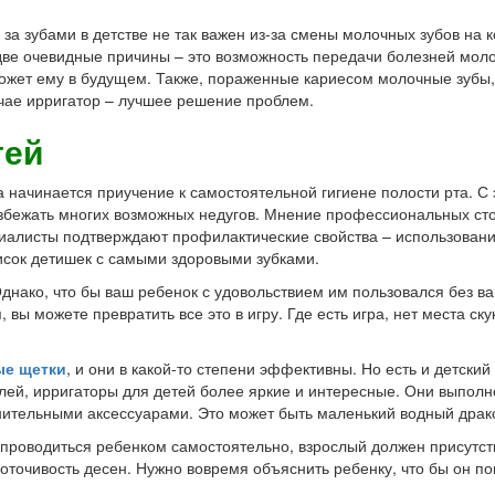
за зубами в детстве не так важен из-за смены молочных зубов на 
, две очевидные причины – это возможность передачи болезней мол
ожет ему в будущем. Также, пораженные кариесом молочные зубы, 
учае ирригатор – лучшее решение проблем.
тей
а начинается приучение к самостоятельной гигиене полости рта. С
избежать многих возможных недугов. Мнение профессиональных ст
иалисты подтверждают профилактические свойства – использование
исок детишек с самыми здоровыми зубками.
днако, что бы ваш ребенок с удовольствием им пользовался без ва
, вы можете превратить все это в игру. Где есть игра, нет места с
ые щетки
, и они в какой-то степени эффективны. Но есть и детский
елей, ирригаторы для детей более яркие и интересные. Они выполн
ительными аксессуарами. Это может быть маленький водный драко
 проводиться ребенком самостоятельно, взрослый должен присутст
точивость десен. Нужно вовремя объяснить ребенку, что бы он по