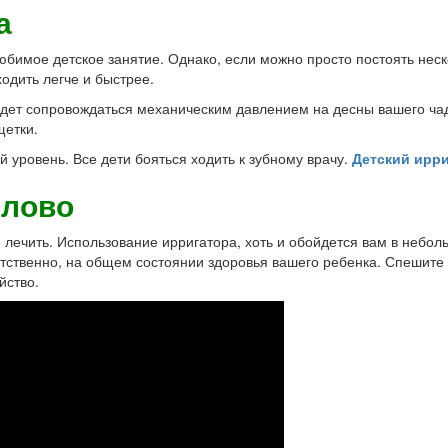
а
бимое детское занятие. Однако, если можно просто постоять неск
одить легче и быстрее.
дет сопровождаться механическим давлением на десны вашего чад
щетки.
 уровень. Все дети бояться ходить к зубному врачу.
Детский ирр
слово
лечить. Использование ирригатора, хоть и обойдется вам в небо
етственно, на общем состоянии здоровья вашего ребенка. Спешите к
йство.