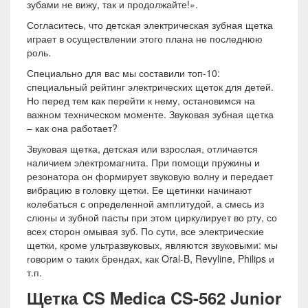
зубами не вижу, так и продолжайте!».
Согласитесь, что детская электрическая зубная щетка
играет в осуществлении этого плана не последнюю
роль.
Специально для вас мы составили топ-10:
специальный рейтинг электрических щеток для детей.
Но перед тем как перейти к нему, остановимся на
важном техническом моменте. Звуковая зубная щетка
– как она работает?
Звуковая щетка, детская или взрослая, отличается
наличием электромагнита. При помощи пружины и
резонатора он формирует звуковую волну и передает
вибрацию в головку щетки. Ее щетинки начинают
колебаться с определенной амплитудой, а смесь из
слюны и зубной пасты при этом циркулирует во рту, со
всех сторон омывая зуб. По сути, все электрические
щетки, кроме ультразвуковых, являются звуковыми: мы
говорим о таких брендах, как Oral-B, Revyline, Philips и
т.п.
Щетка CS Medica CS-562 Junior