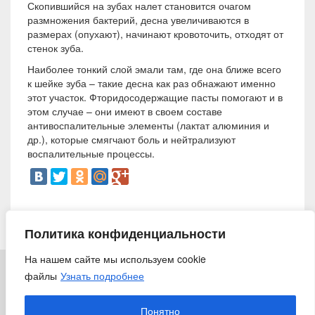
Скопившийся на зубах налет становится очагом
размножения бактерий, десна увеличиваются в
размерах (опухают), начинают кровоточить, отходят от
стенок зуба.
Наиболее тонкий слой эмали там, где она ближе всего
к шейке зуба – такие десна как раз обнажают именно
этот участок. Фторидосодержащие пасты помогают и в
этом случае – они имеют в своем составе
антивоспалительные элементы (лактат алюминия и
др.), которые смягчают боль и нейтрализуют
воспалительные процессы.
8 мая 2015
Политика конфиденциальности
На нашем сайте мы используем cookie
файлы
Узнать подробнее
© 2018 «Ирригатор.ру» — Никогда не поздно заботиться о
здоровье
Понятно