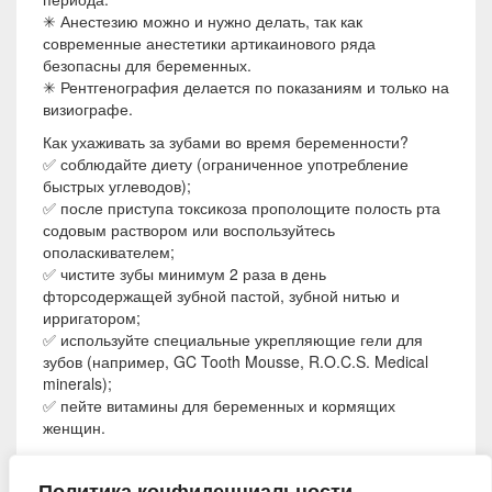
✳ Анестезию можно и нужно делать, так как
современные анестетики артикаинового ряда
безопасны для беременных.
✳ Рентгенография делается по показаниям и только на
визиографе.
Как ухаживать за зубами во время беременности?
✅ соблюдайте диету (ограниченное употребление
быстрых углеводов);
✅ после приступа токсикоза прополощите полость рта
содовым раствором или воспользуйтесь
ополаскивателем;
✅ чистите зубы минимум 2 раза в день
фторсодержащей зубной пастой, зубной нитью и
ирригатором;
✅ используйте специальные укрепляющие гели для
зубов (например, GC Tooth Mousse, R.O.C.S. Medical
minerals);
✅ пейте витамины для беременных и кормящих
женщин.
7 декабря 2016
Политика конфиденциальности